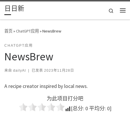
日日新
Skip to content
Search
主
首页
»
ChatGPT应用
»
NewsBrew
CHATGPT应用
NewsBrew
来自
dailyAI
|
已发表
2023年11月28日
A recipe creator inspired by local news.
为此项目打分吧
[总分:
0
平均分:
0
]