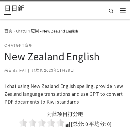
日日新
Skip to content
Search
主
首页
»
ChatGPT应用
»
New Zealand English
CHATGPT应用
New Zealand English
来自
dailyAI
|
已发表
2023年11月28日
I chat using New Zealand English spelling, provide New
Zealand language translations and use GPT to convert
PDF documents to Kiwi standards
为此项目打分吧
[总分:
0
平均分:
0
]