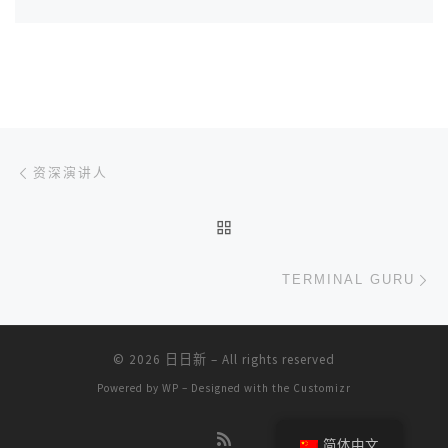
文章导航
上一篇
资深演讲人
返回文章列表
下
TERMINAL GURU
© 2026
日日新
– All rights reserved
Powered by
WP
– Designed with the
Customizr
简体中文