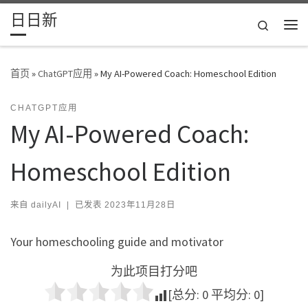
日日新
Skip to content
Search
主
首页
»
ChatGPT应用
»
My AI-Powered Coach: Homeschool Edition
CHATGPT应用
My AI-Powered Coach:
Homeschool Edition
来自
dailyAI
|
已发表
2023年11月28日
Your homeschooling guide and motivator
为此项目打分吧
[总分:
0
平均分:
0
]