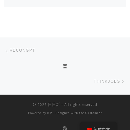
文章导航
上一篇
RECONGPT
返回文章列表
下
THINKJOBS
© 2026
日日新
– All rights reserved
Powered by
WP
– Designed with the
Customizr
简体中文