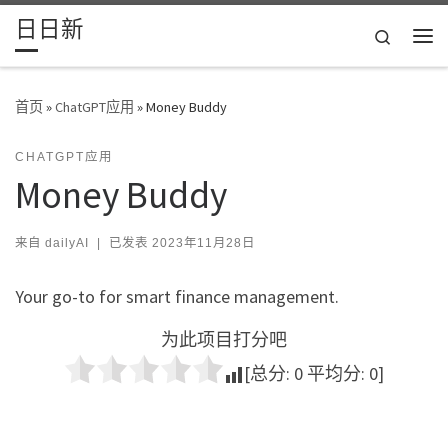
日日新
Skip to content
Search
主
首页
»
ChatGPT应用
»
Money Buddy
CHATGPT应用
Money Buddy
来自
dailyAI
|
已发表
2023年11月28日
Your go-to for smart finance management.
为此项目打分吧
[总分:
0
平均分:
0
]