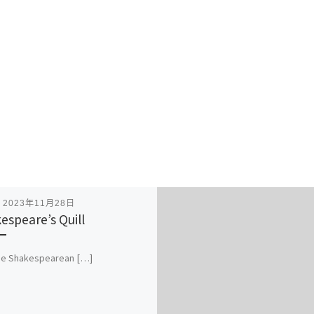
表
2023年11月28日
espeare’s Quill
se Shakespearean […]