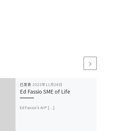
已发表
2023年11月28日
Ed Fassio SME of Life
Ed Fassio’s AI P […]