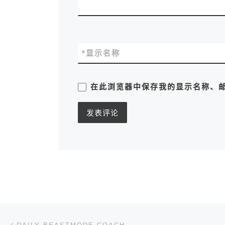
*
显示名称
在此浏览器中保存我的显示名称、
文章导航
上一篇