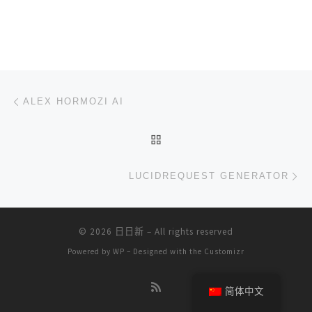
文章导航
上一篇
ALEX HORMOZI AI
返回文章列表
下
LUCIDREQUEST GENERATOR
© 2026
日日新
– All rights reserved
Powered by
WP
– Designed with the
Customizr
简体中文