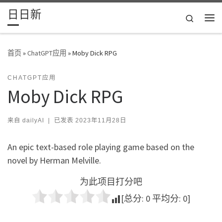
日日新
Skip to content
Search
主
首页
»
ChatGPT应用
»
Moby Dick RPG
CHATGPT应用
Moby Dick RPG
来自
dailyAI
|
已发表
2023年11月28日
An epic text-based role playing game based on the
novel by Herman Melville.
为此项目打分吧
[总分:
0
平均分:
0
]