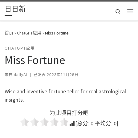
日日新
Skip to content
Search
主
首页
»
ChatGPT应用
»
Miss Fortune
CHATGPT应用
Miss Fortune
来自
dailyAI
|
已发表
2023年11月28日
Wise and inventive fortune teller for real astrological
insights.
为此项目打分吧
[总分:
0
平均分:
0
]