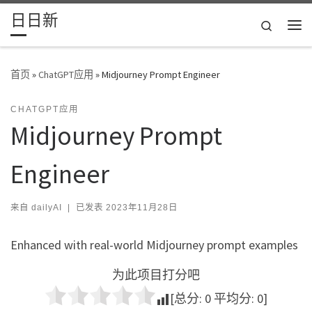
日日新
Skip to content
Search
主
首页
»
ChatGPT应用
»
Midjourney Prompt Engineer
CHATGPT应用
Midjourney Prompt
Engineer
来自
dailyAI
|
已发表
2023年11月28日
Enhanced with real-world Midjourney prompt examples
为此项目打分吧
[总分:
0
平均分:
0
]