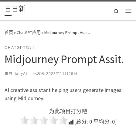
日日新
Skip to content
Search
主
首页
»
ChatGPT应用
»
Midjourney Prompt Assit.
CHATGPT应用
Midjourney Prompt Assit.
来自
dailyAI
|
已发表
2023年11月28日
AI creative assistant helping users generate images
using Midjourney.
为此项目打分吧
[总分:
0
平均分:
0
]