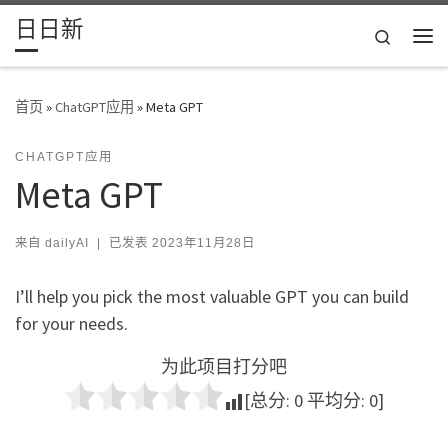
日日新
Skip to content
Search
主
首页
»
ChatGPT应用
»
Meta GPT
CHATGPT应用
Meta GPT
来自
dailyAI
|
已发表
2023年11月28日
I’ll help you pick the most valuable GPT you can build
for your needs.
为此项目打分吧
[总分:
0
平均分:
0
]