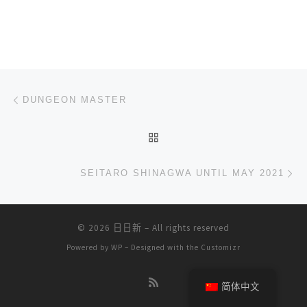
文章导航
上一篇
DUNGEON MASTER
返回文章列表
下
SEITARO SHINAGWA UNTIL MAY 2021
© 2026
日日新
– All rights reserved
Powered by
WP
– Designed with the
Customizr
简体中文