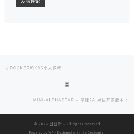
文章导航
上一篇
DOCKER和K8S个人课程
返回文章列表
下
MINI-ALPHASTAR – 星际2AI对抗开源版本
© 2026
日日新
– All rights reserved
Powered by
WP
– Designed with the
Customizr