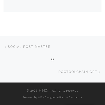
文章导航
上一篇
SOCIAL POST MASTER
返回文章列表
下
DOCTOOLCHAIN GPT
© 2026
日日新
– All rights reserved
Powered by
WP
– Designed with the
Customizr