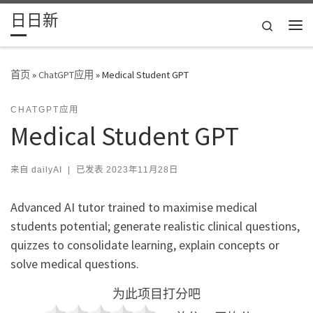
日日新
Skip to content
Search
主
首页
»
ChatGPT应用
»
Medical Student GPT
CHATGPT应用
Medical Student GPT
来自
dailyAI
|
已发表
2023年11月28日
Advanced AI tutor trained to maximise medical
students potential; generate realistic clinical questions,
quizzes to consolidate learning, explain concepts or
solve medical questions.
为此项目打分吧