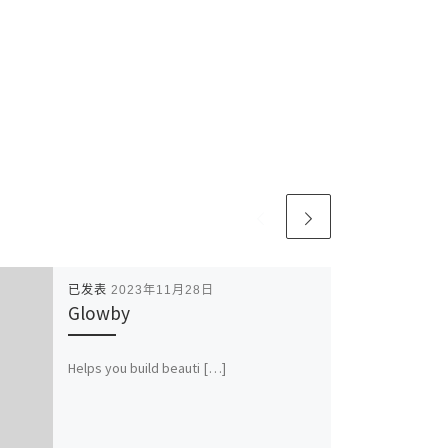
已发表
2023年11月28日
Glowby
Helps you build beauti […]