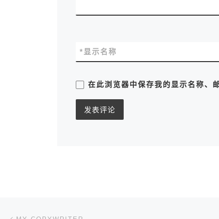
*
显示名称
在此浏览器中保存我的显示名称、
文章导航
上一篇