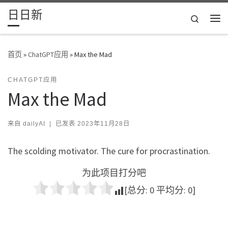
日日新
Skip to content
Search
主
首页
»
ChatGPT应用
»
Max the Mad
CHATGPT应用
Max the Mad
来自
dailyAI
|
已发表
2023年11月28日
The scolding motivator. The cure for procrastination.
为此项目打分吧
[总分:
0
平均分:
0
]