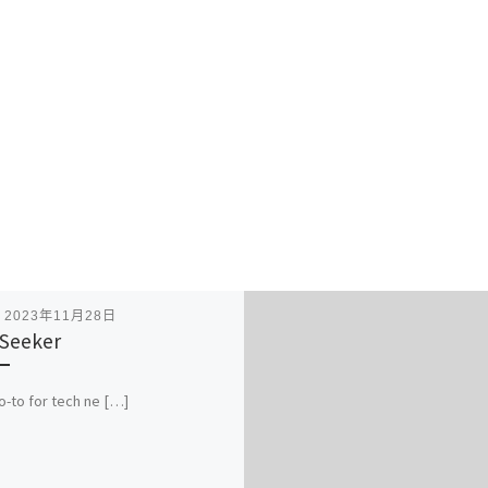
表
2023年11月28日
 Seeker
o-to for tech ne […]