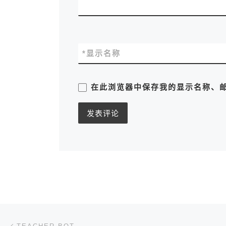
*
显示名称
在此浏览器中保存我的显示名称、
文章导航
上一篇