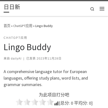
日日新
Skip to content
Search
主
首页
»
ChatGPT应用
»
Lingo Buddy
CHATGPT应用
Lingo Buddy
来自
dailyAI
|
已发表
2023年11月28日
A comprehensive language tutor for European
languages, offering study plans, word lists, and
grammar summaries.
为此项目打分吧
[总分:
0
平均分:
0
]