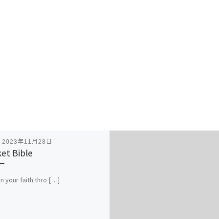
表
2023年11月28日
et Bible
 your faith thro […]