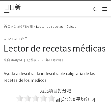
日日新
Skip to content
Search
主
首页
»
ChatGPT应用
»
Lector de recetas médicas
CHATGPT应用
Lector de recetas médicas
来自
dailyAI
|
已发表
2023年11月28日
Ayuda a descifrar la indescifrable caligrafía de las
recetas de los médicos
为此项目打分吧
[总分:
0
平均分:
0
]