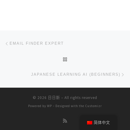
文章导航
上一篇
EMAIL FINDER EXPERT
返回文章列表
下
JAPANESE LEARNING AI (BEGINNERS)
© 2026
日日新
– All rights reserved
Powered by
WP
– Designed with the
Customizr
简体中文