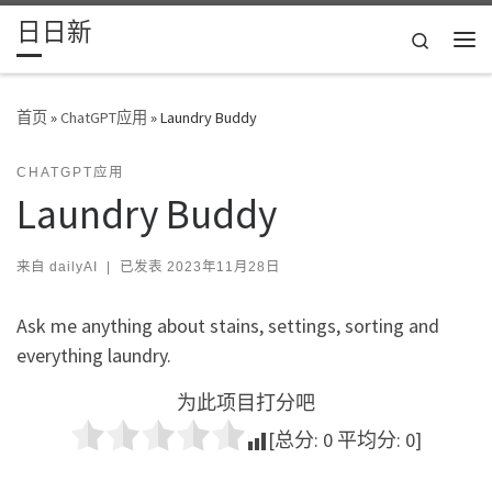
日日新
Skip to content
Search
主
首页
»
ChatGPT应用
»
Laundry Buddy
CHATGPT应用
Laundry Buddy
来自
dailyAI
|
已发表
2023年11月28日
Ask me anything about stains, settings, sorting and
everything laundry.
为此项目打分吧
[总分:
0
平均分:
0
]