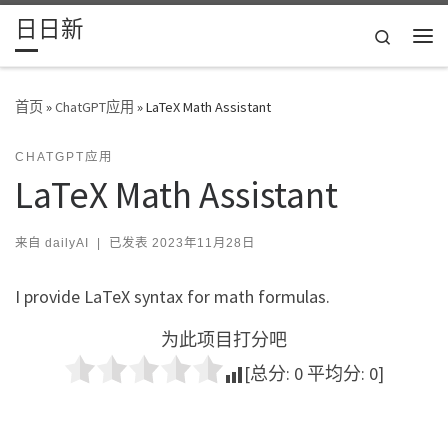
日日新
Skip to content
Search
主
首页
»
ChatGPT应用
»
LaTeX Math Assistant
CHATGPT应用
LaTeX Math Assistant
来自
dailyAI
|
已发表
2023年11月28日
I provide LaTeX syntax for math formulas.
为此项目打分吧
[总分:
0
平均分:
0
]