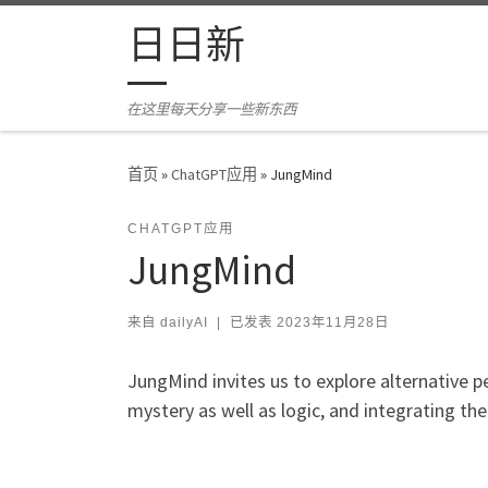
Skip to content
日日新
在这里每天分享一些新东西
首页
»
ChatGPT应用
»
JungMind
CHATGPT应用
JungMind
来自
dailyAI
|
已发表
2023年11月28日
JungMind invites us to explore alternative p
mystery as well as logic, and integrating th