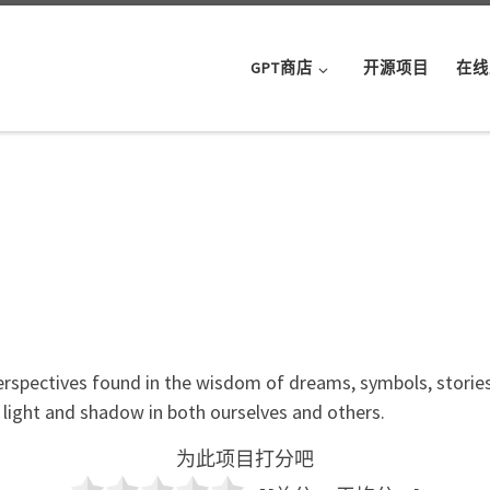
GPT商店
开源项目
在线
erspectives found in the wisdom of dreams, symbols, stories
e light and shadow in both ourselves and others.
为此项目打分吧