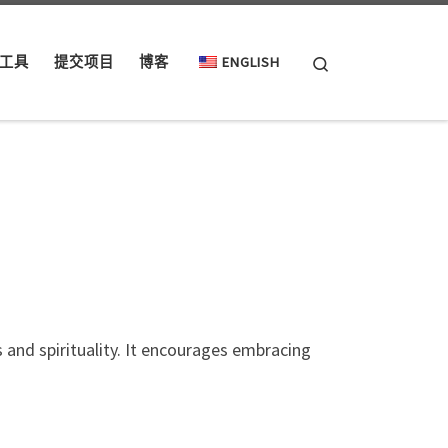
Search
工具
提交项目
博客
ENGLISH
 and spirituality. It encourages embracing