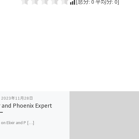
[总分:
0
平均分:
0
]
表
2023年11月28日
ir and Phoenix Expert
 on Elixir and P […]