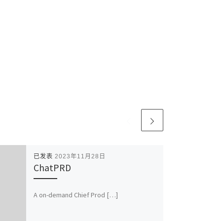
已发表
2023年11月28日
ChatPRD
A on-demand Chief Prod […]