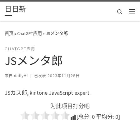
日日新
Skip to content
Search
主
首页
»
ChatGPT应用
»
JSメンタ郎
CHATGPT应用
JSメンタ郎
来自
dailyAI
|
已发表
2023年11月28日
JSカス郎, kintone JavaScript expert.
为此项目打分吧
[总分:
0
平均分:
0
]