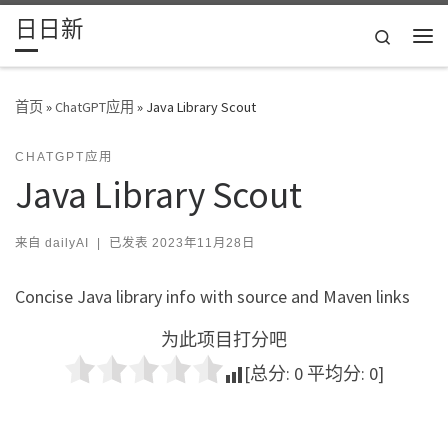
日日新
Skip to content
Search
主
首页
»
ChatGPT应用
»
Java Library Scout
CHATGPT应用
Java Library Scout
来自
dailyAI
|
已发表
2023年11月28日
Concise Java library info with source and Maven links
为此项目打分吧
[总分:
0
平均分:
0
]