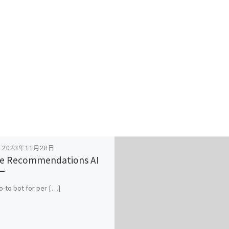
表
2023年11月28日
e Recommendations AI
o-to bot for per […]