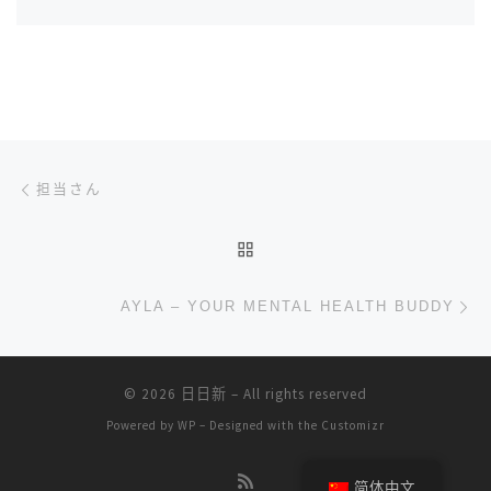
文章导航
上一篇
担当さん
返回文章列表
下
AYLA – YOUR MENTAL HEALTH BUDDY
© 2026
日日新
– All rights reserved
Powered by
WP
– Designed with the
Customizr
简体中文