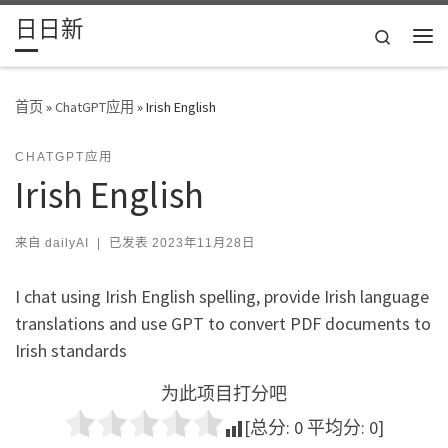
日日新
Skip to content
Search
主
首页
»
ChatGPT应用
»
Irish English
CHATGPT应用
Irish English
来自
dailyAI
|
已发表
2023年11月28日
I chat using Irish English spelling, provide Irish language
translations and use GPT to convert PDF documents to
Irish standards
为此项目打分吧
[总分:
0
平均分:
0
]