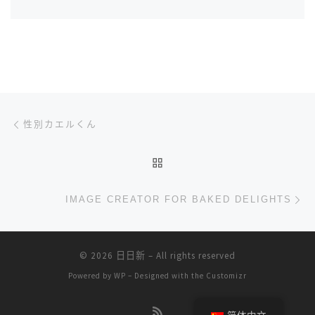
文章导航
上一篇
性別カエルくん
返回文章列表
下
IMAGE CREATOR FOR BAKED DELIGHTS
© 2026
日日新
– All rights reserved
Powered by
WP
– Designed with the
Customizr