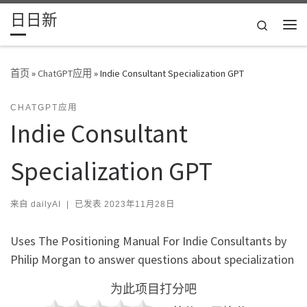
日日新
Skip to content
Search
主
首页
»
ChatGPT应用
»
Indie Consultant Specialization GPT
CHATGPT应用
Indie Consultant
Specialization GPT
来自
dailyAI
|
已发表
2023年11月28日
Uses The Positioning Manual For Indie Consultants by
Philip Morgan to answer questions about specialization
为此项目打分吧