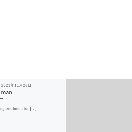
表
2023年11月28日
dman
ing bedtime stor […]