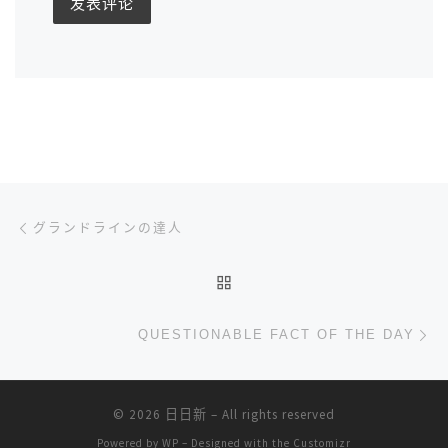
文章导航
上一篇
グランドラインの達人
返回文章列表
下
QUESTIONABLE FACT OF THE DAY
© 2026
日日新
– All rights reserved
Powered by
WP
– Designed with the
Customizr