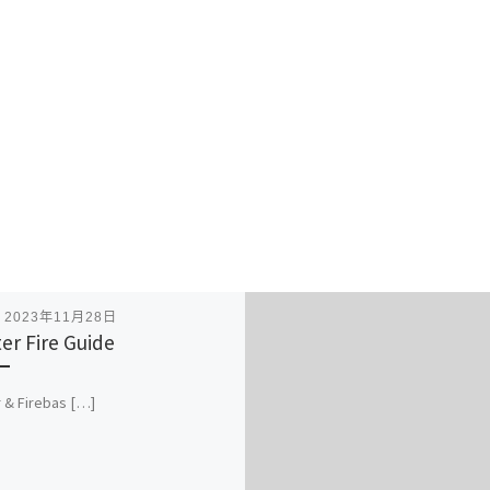
表
2023年11月28日
ter Fire Guide
r & Firebas […]