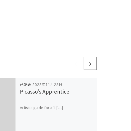
已发表
2023年11月28日
Picasso’s Apprentice
Artistic guide for a 1 […]