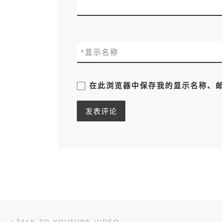
*
显示名称
在此浏览器中保存我的显示名称、
文章导航
上一篇