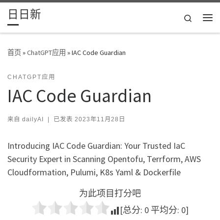
日日新
Skip to content
Search
主
首页
»
ChatGPT应用
»
IAC Code Guardian
CHATGPT应用
IAC Code Guardian
来自
dailyAI
|
已发表
2023年11月28日
Introducing IAC Code Guardian: Your Trusted IaC
Security Expert in Scanning Opentofu, Terrform, AWS
Cloudformation, Pulumi, K8s Yaml & Dockerfile
为此项目打分吧
[总分:
0
平均分:
0
]