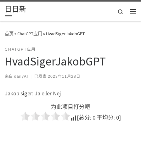
日日新
Skip to content
Search
主
首页
»
ChatGPT应用
»
HvadSigerJakobGPT
CHATGPT应用
HvadSigerJakobGPT
来自
dailyAI
|
已发表
2023年11月28日
Jakob siger: Ja eller Nej
为此项目打分吧
[总分:
0
平均分:
0
]