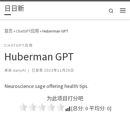
日日新
Skip to content
Search
主
首页
»
ChatGPT应用
»
Huberman GPT
CHATGPT应用
Huberman GPT
来自
dailyAI
|
已发表
2023年11月28日
Neuroscience sage offering health tips.
为此项目打分吧
[总分:
0
平均分:
0
]