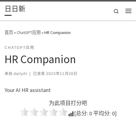
日日新
Skip to content
Search
主
首页
»
ChatGPT应用
»
HR Companion
CHATGPT应用
HR Companion
来自
dailyAI
|
已发表
2023年11月28日
Your AI HR assistant
为此项目打分吧
[总分:
0
平均分:
0
]