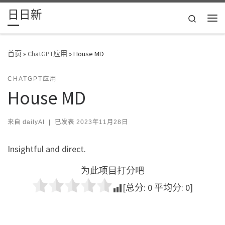
日日新
Skip to content
Search
主
首页
»
ChatGPT应用
»
House MD
CHATGPT应用
House MD
来自
dailyAI
|
已发表
2023年11月28日
Insightful and direct.
为此项目打分吧
[总分:
0
平均分:
0
]