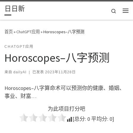
日日新
Skip to content
Search
主
首页
»
ChatGPT应用
»
Horoscopes–八字预测
CHATGPT应用
Horoscopes–八字预测
来自
dailyAI
|
已发表
2023年11月28日
Horoscopes–八字算命术可以预测你的健康、婚姻、
事业、财富…
为此项目打分吧
[总分:
0
平均分:
0
]