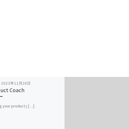
表
2023年11月28日
uct Coach
g your product j […]