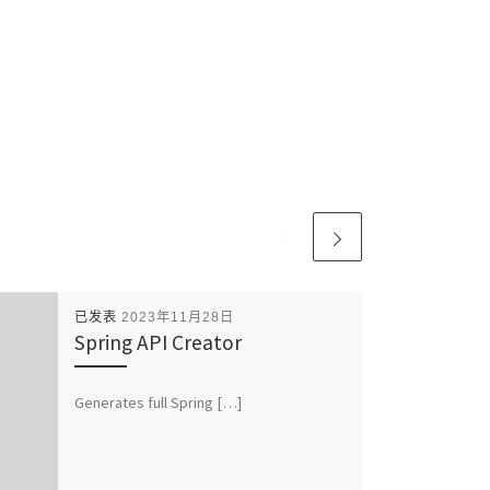
已发表
2023年11月28日
Spring API Creator
Generates full Spring […]