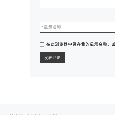
*
显示名称
在此浏览器中保存我的显示名称、
文章导航
上一篇