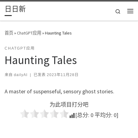
日日新
Skip to content
Search
主
首页
»
ChatGPT应用
»
Haunting Tales
CHATGPT应用
Haunting Tales
来自
dailyAI
|
已发表
2023年11月28日
A master of suspenseful, sensory ghost stories.
为此项目打分吧
[总分:
0
平均分:
0
]