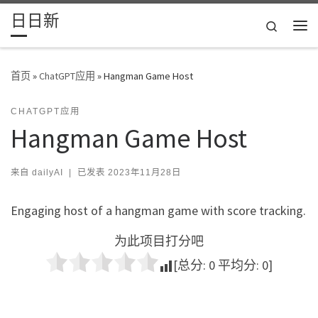
日日新
Skip to content
Search
主
首页
»
ChatGPT应用
»
Hangman Game Host
CHATGPT应用
Hangman Game Host
来自
dailyAI
|
已发表
2023年11月28日
Engaging host of a hangman game with score tracking.
为此项目打分吧
[总分:
0
平均分:
0
]