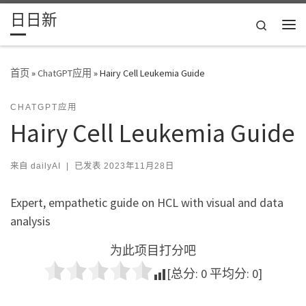
日日新
Skip to content
Search
主
首页
»
ChatGPT应用
»
Hairy Cell Leukemia Guide
CHATGPT应用
Hairy Cell Leukemia Guide
来自
dailyAI
|
已发表
2023年11月28日
Expert, empathetic guide on HCL with visual and data
analysis
为此项目打分吧
[总分:
0
平均分:
0
]