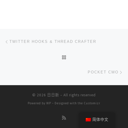
文章导航
上一篇
TWITTER HOOKS & THREAD CRAFTER
返回文章列表
下
POCKET CMO
© 2026
日日新
– All rights reserved
Powered by
WP
– Designed with the
Customizr
简体中文