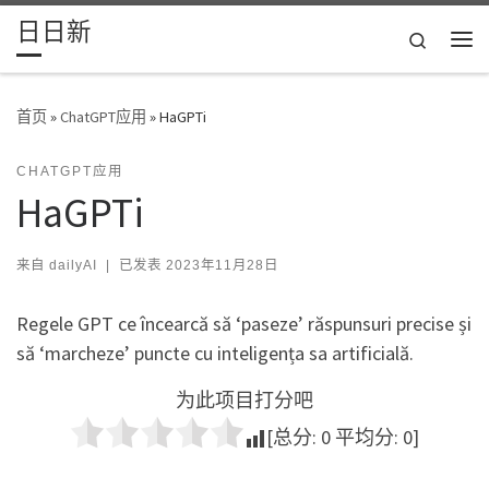
日日新
Skip to content
Search
主
首页
»
ChatGPT应用
»
HaGPTi
CHATGPT应用
HaGPTi
来自
dailyAI
|
已发表
2023年11月28日
Regele GPT ce încearcă să ‘paseze’ răspunsuri precise și
să ‘marcheze’ puncte cu inteligența sa artificială.
为此项目打分吧
[总分:
0
平均分:
0
]