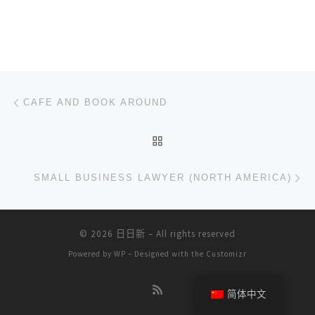
文章导航
上一篇
CAFE AND BOOK AROUND
返回文章列表
下
SMALL BUSINESS LAWYER (NORTH AMERICA)
© 2026
日日新
– All rights reserved
Powered by
WP
– Designed with the
Customizr
简体中文