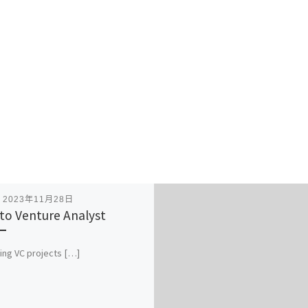
表
2023年11月28日
to Venture Analyst
ing VC projects […]