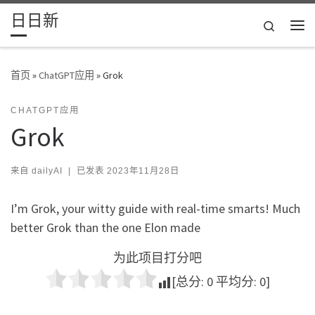
日日新
Skip to content
Search
主
首页
»
ChatGPT应用
»
Grok
CHATGPT应用
Grok
来自
dailyAI
|
已发表
2023年11月28日
I’m Grok, your witty guide with real-time smarts! Much
better Grok than the one Elon made
为此项目打分吧
[总分:
0
平均分:
0
]