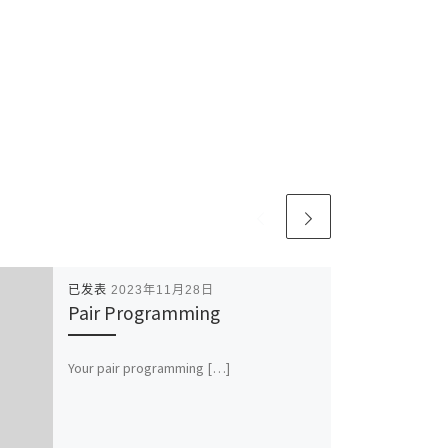
已发表
2023年11月28日
Pair Programming
Your pair programming […]