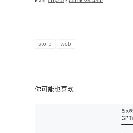
Main:
https://gptstracker.com/
store
web
你可能也喜欢
已发
GPT