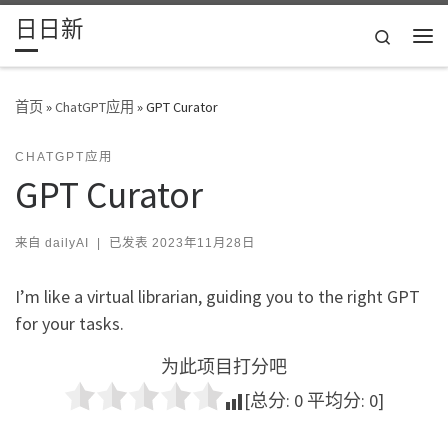
日日新
Skip to content
Search
主
首页
»
ChatGPT应用
»
GPT Curator
CHATGPT应用
GPT Curator
来自
dailyAI
|
已发表
2023年11月28日
I’m like a virtual librarian, guiding you to the right GPT
for your tasks.
为此项目打分吧
[总分:
0
平均分:
0
]