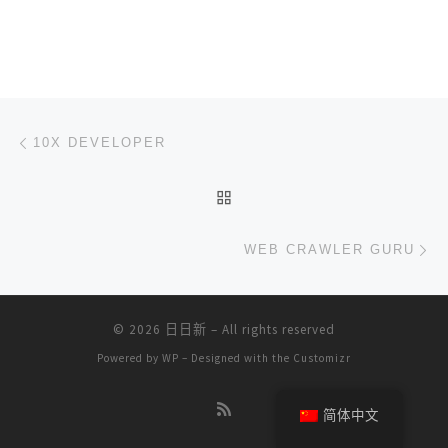
文章导航
上一篇
10X DEVELOPER
返回文章列表
下
WEB CRAWLER GURU
© 2026
日日新
– All rights reserved
Powered by
WP
– Designed with the
Customizr
简体中文